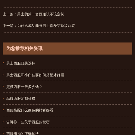
上一篇：
男士的第一套西服该不该定制
下一篇：
为什么成功商务男士都爱穿条纹西装
为您推荐相关资讯
男士西服口袋选择
{dede:field.pubdate function="MyDate('Y-m-d',@me)"/}
男士西服和小白鞋要如何搭配才好看
{dede:field.pubdate function="MyDate('Y-m-d',@me)"/}
定做西服一般多少钱？
{dede:field.pubdate function="MyDate('Y-m-d',@me)"/}
品牌西服定制价格
{dede:field.pubdate function="MyDate('Y-m-d',@me)"/}
西服搭配什么颜色的衬衫好看
{dede:field.pubdate function="MyDate('Y-m-d',@me)"/}
告诉你一些关于西服的秘密
{dede:field.pubdate function="MyDate('Y-m-d',@me)"/}
西服纽扣的正确扣法