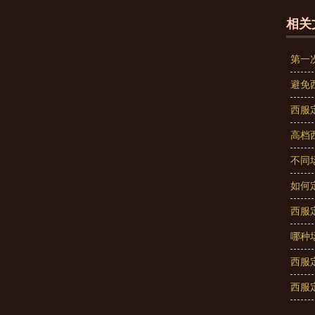
相关
第一
避免
西服
高档
不同
如何
西服
哪种
西服
西服