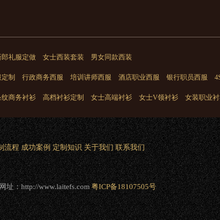
新郎礼服定做
女士西装套装
男女同款西装
服定制
行政商务西服
培训讲师西服
酒店职业西服
银行职员西服
条纹商务衬衫
高档衬衫定制
女士高端衬衫
女士V领衬衫
女装职业衬
制流程
成功案例
定制知识
关于我们
联系我们
：http://www.laitefs.com
粤ICP备18107505号