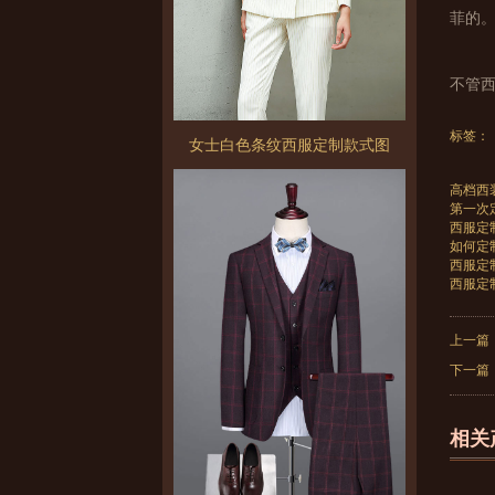
菲的
不管
标签：
女士白色条纹西服定制款式图
高档西
第一次
西服定
如何定
西服定
西服定
上一篇
下一篇
相关