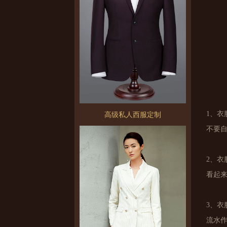
1、
高级私人西服定制
不要
2、
看起
3、
流水