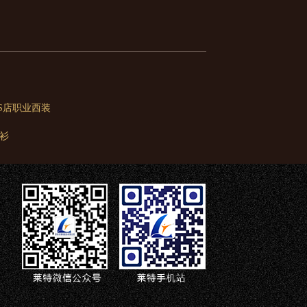
4S店职业西装
衫