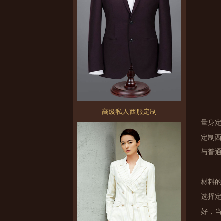
高级私人西服定制
量身
定制
与普
材料
选择
好，