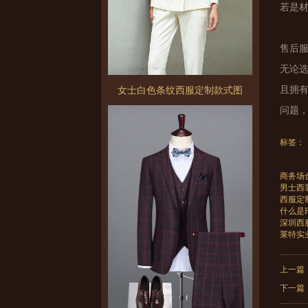
若是
售后
无论
且拥
女士白色条纹西服定制款式图
问题
标签：
商务场
男士西
西服定
什么是
深圳西
莱特实
上一篇
下一篇