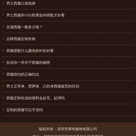
男士西服口袋选择
{dede:field.pubdate function="MyDate('Y-m-d',@me)"/}
男士西服和小白鞋要如何搭配才好看
{dede:field.pubdate function="MyDate('Y-m-d',@me)"/}
定做西服一般多少钱？
{dede:field.pubdate function="MyDate('Y-m-d',@me)"/}
品牌西服定制价格
{dede:field.pubdate function="MyDate('Y-m-d',@me)"/}
西服搭配什么颜色的衬衫好看
{dede:field.pubdate function="MyDate('Y-m-d',@me)"/}
告诉你一些关于西服的秘密
{dede:field.pubdate function="MyDate('Y-m-d',@me)"/}
西服纽扣的正确扣法
{dede:field.pubdate function="MyDate('Y-m-d',@me)"/}
男士正常体、肥胖体、凸肚体西服版型的区别
{dede:field.pubdate function="MyDate('Y-m-d',@me)"/}
西服定制你选的面料会起毛、起球吗
{dede:field.pubdate function="MyDate('Y-m-d',@me)"/}
定制的西服可以手洗吗
{dede:field.pubdate function="MyDate('Y-m-d',@me)"/}
版权所有：深圳市莱特服饰有限公司