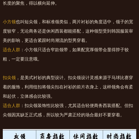
长度的聚焦，得以横向延伸。
小方领
也叫短尖领，和标准领类似，两片衬衫的角度适中，领子的宽
度较窄，无论商务还是休闲西装都能搭配，这种领型受到韩国服装审
美的影响，更适合紧跟时尚潮流的型男穿着。
适合人群
：小方领只适合窄款领带，如果配宽厚领带会显得脖子较
粗，一定要注意哦。
扣尖领
，是美式衬衫的典型设计。扣尖领设计灵感来源于马球比赛穿
着的服饰，利用纽扣将领尖扣在衬衫的前片衣身上，这样领角会有柔
和起伏，立体感会比较强。
适合人群
：扣尖领装饰性比较强，尤其适合轻便商务西装搭配。但扣
尖领因其缺乏正式感，所以较为严肃正经的场合最好不要穿着。