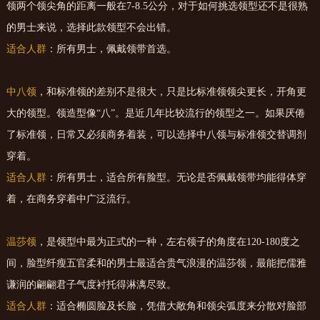
领两个领尖角的距离一般在7-8.5公分，对于如何挑选领型还不是很熟
的男士来说，选择此款领型不会出错。
适合人群
：所有男士，佩戴领带首选。
中八领
，和标准领的差别不是很大，只是比标准领领尖更长，开角更
大的领型。领造型像“八”。是近几年比较流行的领型之一。如果厌倦
了标准领，日常又必须商务着装，可以选择中八领与标准领交替调剂
穿着。
适合人群
：所有男士，适合所有脸型。无论是否佩戴领带均能得体穿
着，在商务穿着中广泛流行。
温莎领
，是领型中最为正式的一种，左右领子的角度在120-180度之
间，脸型纤瘦五官柔和的男士最适合贵气浪漫的温莎领，最能把儒雅
谦润的翩翩君子气度衬托得淋漓尽致。
适合人群
：适合椭圆脸及长脸，凭借大敞角和领尖弧度来分散对脸部