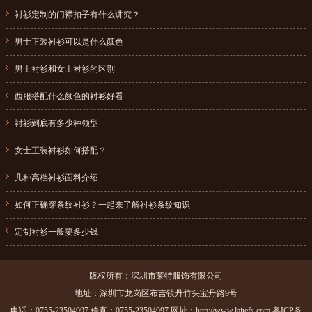
{dede:field.pubdate function="MyDate('Y-m-d',@me)"/}
衬衫定制的门襟扣子有什么讲究？
{dede:field.pubdate function="MyDate('Y-m-d',@me)"/}
男士正装衬衫可以是什么颜色
{dede:field.pubdate function="MyDate('Y-m-d',@me)"/}
男士衬衫和女士衬衫的区别
{dede:field.pubdate function="MyDate('Y-m-d',@me)"/}
西服搭配什么颜色的衬衫好看
{dede:field.pubdate function="MyDate('Y-m-d',@me)"/}
衬衫到底有多少种领型
{dede:field.pubdate function="MyDate('Y-m-d',@me)"/}
女士正装衬衫如何搭配？
{dede:field.pubdate function="MyDate('Y-m-d',@me)"/}
几种高档衬衫面料介绍
{dede:field.pubdate function="MyDate('Y-m-d',@me)"/}
如何正确穿条纹衬衫？一起来了解衬衫条纹知识
{dede:field.pubdate function="MyDate('Y-m-d',@me)"/}
定制衬衫一般要多少钱
{dede:field.pubdate function="MyDate('Y-m-d',@me)"/}
版权所有：深圳市莱特服饰有限公司
地址：深圳市龙岗区布吉镇丹竹头宝丹路9号
电话：0755-23504997 传真：0755-23504997 网址：http://www.laitefs.com
粤ICP备