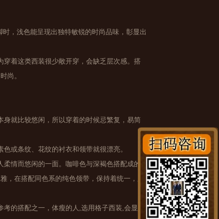
到脚时，浅色能呈现出独特敏锐的时尚品味，彰显出
为穿着这类西装很少敞开穿，会缺乏层次感。搭
更时尚。
本身就比较悠闲，所以穿着的时候忌繁复，易简
素色或条纹、花纹的衬衣和领带就很漂亮。
人柔情而悠闲的一面。咖啡色与深褐色搭配成的
典雅，在搭配同色系的纯色领带，保持着统一，显
考的搭配之一，体瘦的人,选用格子西装,会显得