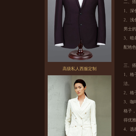
二、
1、深
2、浅
男士
3、
配艳
三、
高级私人西服定制
1、
洁。
2、
3、
格子
得优
4、选