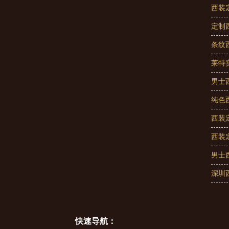
西装
定制
条纹
莱特
男士
纯色
西装
西装
男士
深圳
快速导航：