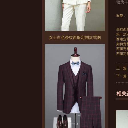
较为
标签：
高档西
第一次
女士白色条纹西服定制款式图
西服定
如何定
西服定
西服定
上一篇
下一篇
相关