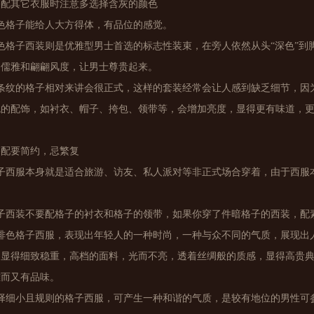
搭配其它衣服时注意多选择含灰的颜色
色格子能给人大方得体，有品位的感觉。
色格子西装则是优雅型男士首选的标志性装束，在旁人依然从头“深色”
的儒雅和翩翩风度，让男士尊贵起来。
暗条纹的格子相对来讲会很正式，这样的套装经常会让人感到缺乏细节，因
色的配饰，如衬衣、帽子、挎包、领带等，会增加亮度，显得更有味道，
搭配要简约，忌繁复
格子西服本身就是适合旅游、访友、私人派对等非正式场合穿着，由于西服
格子西装不要配格子的衬衣和格子的领带，如果你穿了件暗格子的西装，配
咖啡色格子西服，表现出年轻人的一种时尚，一种与众不同的气质，展现出
，显得细致稳重，高档的面料，光而不亮，透着丝绸般的质感，显得高贵
雅而又有品味。
择细小且规则的格子西服，可产生一种和谐的气质，是较有地位的男性可参