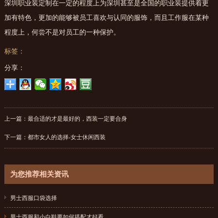
深圳职业装定制在一定的程度上为深圳甚至是全国的职业装提供着更
加有特色，更加的能够被员工喜欢与认同的服饰，而且工作服在某种
程度上，何尝不是对员工的一种保护。
标签：
分享：
上一篇：
最合适的才是最好的，西装一定要合身
下一篇：
都市女人的选择-女士休闲西装
为您推荐相关资讯
男士西服口袋选择
{dede:field.pubdate function="MyDate('Y-m-d',@me)"/}
男士西服和小白鞋要如何搭配才好看