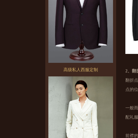
高级私人西服定制
2、翻
翻折
点的
一般
配礼
前襟