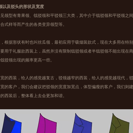
领以及驳头的形状及宽度
常见领型有青果领、戗驳领和平驳领三大类，其中介于戗驳领和平驳领之
复合式样等而产生的各类变异领型等。
领，根据形状有时也叫丝瓜领，最初应用于吸烟装款式，现在大多用在特
主要用于礼服款西装上，虽然并没有限制戗驳领或者半戗驳领不能出现在
比戗驳领出现的频率更高一些。
越宽的西装，给人的感觉越复古，驳领越窄的西装，给人的感觉越现代，
偏宽的客户，我们会建议把驳领的宽度加宽点，体型偏瘦的客户，我们则
制的西装后，整体看上去会更加和谐。