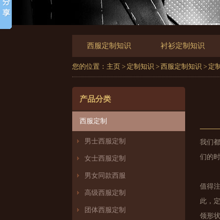
西服定制知识
衬衫定制知识
您的位置：
主页
>
定制知识
>
西服定制知识
> 
产品分类
西服定制
男士西服定制
我们
们的
女士西服定制
男女同款西服
值得
高级西服定制
此，
团体西服定制
领形