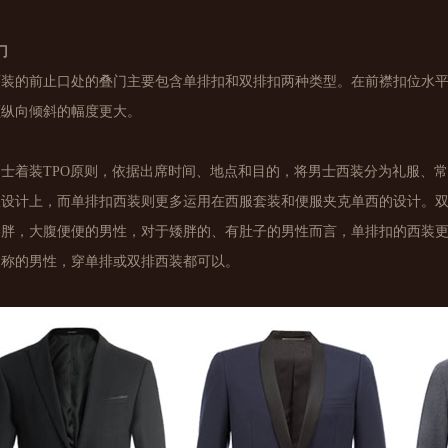
门
西装的前止口处的叠门主要包含单排扣和双排扣两种类型。在前襟扣位水
领纵向倾斜的幅度更大。
男士着装TPO原则，依据出席时间、地点和目的，将男士西装分为礼服、
服设计上，而单排扣西装则更多运用在西服套装和便服夹克单西的设计。
矮胖，大腹便便的男性，对于矮胖的、有肚子的男性而言，单排扣的西装
匀称的男性，穿单排或双排西装都可以。