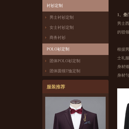
衬衫定制
1、叠
男士衬衫定制
男士
女士衬衫定制
的驳
商务衬衫
POLO衫定制
根据
士礼
团体POLO衫定制
身材
团体圆领T恤定制
身材
服装推荐