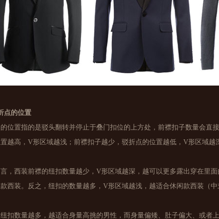
折点的位置
点的位置指的是驳头翻转并停止于叠门扣位的上方处，前襟扣子数量会直接
位置越高，V形区域越浅；前襟扣子越少，驳折点的位置越低，V形区域越
而言，西装前襟的纽扣数量越少，V形区域越深，越可以更多露出穿在里面
服款西装。反之，纽扣的数量越多，V形区域越浅，越适合休闲款西装（中
的纽扣数量越多，越适合身量高挑的男性，而身量偏矮、肚子偏大、或者